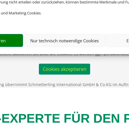
mmung nicht erteilen oder zurückziehen, können bestimmte Merkmale und Fu
 und Marketing Cookies.
Wir brauchen Ihre Einwilligung
ren
Nur technisch notwendige Cookies
E
ellen, aktivieren Sie bitte die Cookies. Es werden ggf. personenbe
Cookies akzeptieren
ng übernimmt Schmetterling International GmbH & Co.KG im Auftr
-EXPERTE FÜR DEN