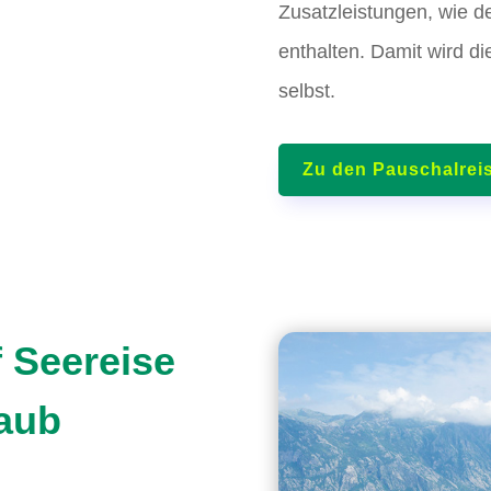
Zusatzleistungen, wie de
enthalten. Damit wird d
selbst.
Zu den Pauschalrei
f Seereise
laub