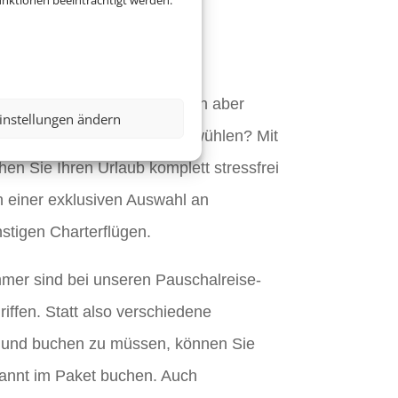
jetzt eine
nktionen beeinträchtigt werden.
ise.
auf Ihren Urlaub, möchten sich aber
instellungen ändern
 Hotel- und Flugangeboten wühlen? Mit
en Sie Ihren Urlaub komplett stressfrei
n einer exklusiven Auswahl an
stigen Charterflügen.
mmer sind bei unseren Pauschalreise-
iffen. Statt also verschiedene
 und buchen zu müssen, können Sie
pannt im Paket buchen. Auch