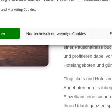
Buchen Sie 
mmung nicht erteilen oder zurückziehen, können bestimmte Merkmale und Fu
 und Marketing Cookies.
Pauschalre
Sie freuen sich bereits 
ren
Nur technisch notwendige Cookies
E
nicht durch das Meer an
einer Pauschalreise buch
und profitieren dabei vo
Hotelangeboten und gün
Flugtickets und Hotelzi
Angeboten bereits inbegr
Einzelbausteine suchen
Ihren Urlaub ganz ents